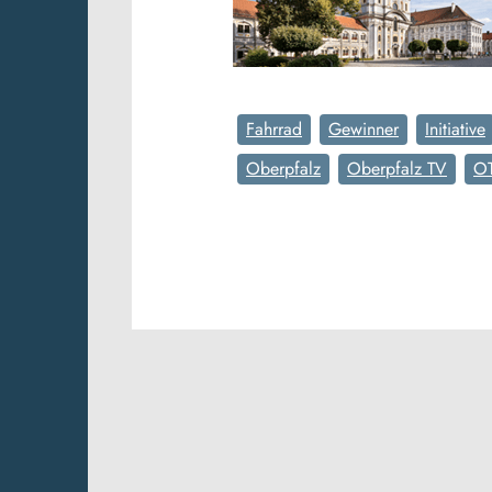
Fahrrad
Gewinner
Initiative
Oberpfalz
Oberpfalz TV
O