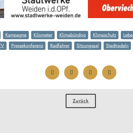
Kampagne
Kilometer
Klimabündnis
Klimaschutz
Lebe
TV
Pressekonferenz
Radfahrer
Sitzungsaal
Stadtradeln
Zurück