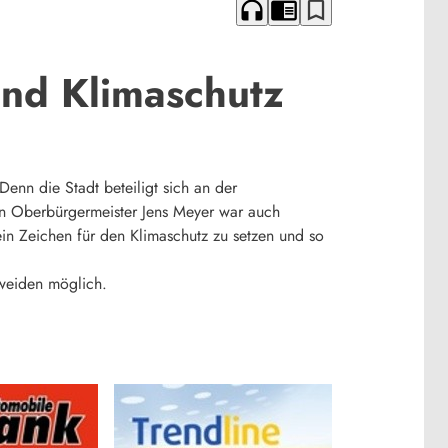
headphones
chrome_reader_mode
bookmark_border
und Klimaschutz
nn die Stadt beteiligt sich an der
en Oberbürgermeister Jens Meyer war auch
ein Zeichen für den Klimaschutz zu setzen und so
weiden möglich.