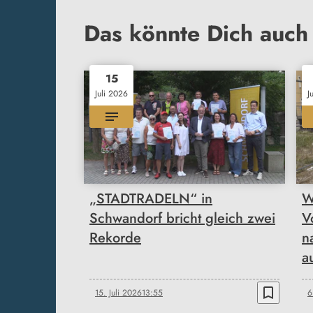
Das könnte Dich auch 
15
Juli 2026
J
„STADTRADELN“ in
W
Schwandorf bricht gleich zwei
V
Rekorde
n
a
bookmark_border
15. Juli 2026
13:55
6