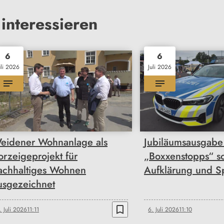
interessieren
6
6
uli 2026
Juli 2026
eidener Wohnanlage als
Jubiläumsausgabe
orzeigeprojekt für
„Boxxenstopps“ so
achhaltiges Wohnen
Aufklärung und S
usgezeichnet
bookmark_border
. Juli 2026
11:11
6. Juli 2026
11:10