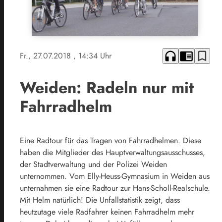
headphones
chrome_reader_mode
bookmark_border
Fr., 27.07.2018
, 14:34 Uhr
Weiden: Radeln nur mit
Fahrradhelm
Eine Radtour für das Tragen von Fahrradhelmen. Diese
haben die Mitglieder des Hauptverwaltungsausschusses,
der Stadtverwaltung und der Polizei Weiden
unternommen. Vom Elly-Heuss-Gymnasium in Weiden aus
unternahmen sie eine Radtour zur Hans-Scholl-Realschule.
Mit Helm natürlich! Die Unfallstatistik zeigt, dass
heutzutage viele Radfahrer keinen Fahrradhelm mehr