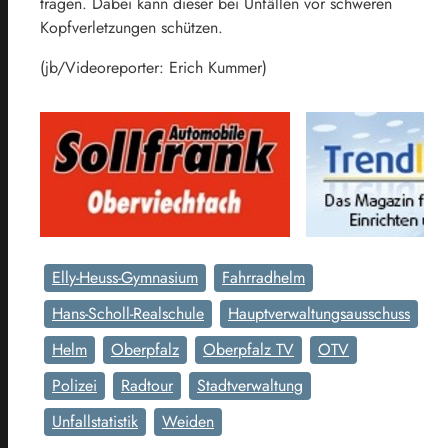
tragen. Dabei kann dieser bei Unfällen vor schweren
Kopfverletzungen schützen.
(jb/Videoreporter: Erich Kummer)
Elly-Heuss-Gymnasium
Fahrradhelm
Hans-Scholl-Realschule
Hauptverwaltungsausschuss
Helm
Oberpfalz
Oberpfalz TV
OTV
Polizei
Radtour
Stadtverwaltung
Unfallstatistik
Weiden