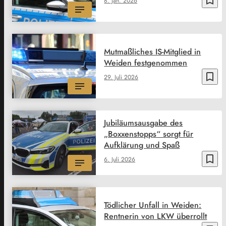
8. Jan. 2026
Mutmaßliches IS-Mitglied in
Weiden festgenommen
bookmark_border
29. Juli 2026
Jubiläumsausgabe des
„Boxxenstopps“ sorgt für
Aufklärung und Spaß
bookmark_border
6. Juli 2026
Tödlicher Unfall in Weiden:
Rentnerin von LKW überrollt