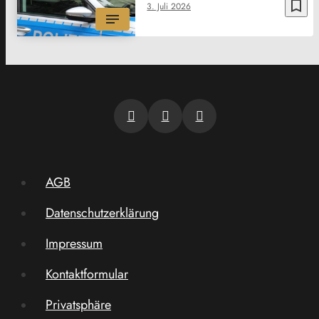
bookmark_border
3. Juli 2026
AGB
Datenschutzerklärung
Impressum
Kontaktformular
Privatsphäre