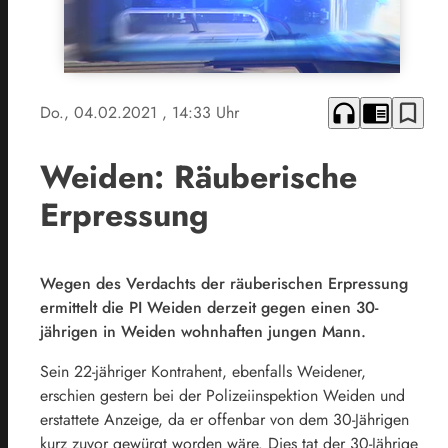
headphones
chrome_reader_mode
bookmark_border
Do., 04.02.2021
, 14:33 Uhr
Weiden: Räuberische
Erpressung
Wegen des Verdachts der räuberischen Erpressung
ermittelt die PI Weiden derzeit gegen einen 30-
jährigen in Weiden wohnhaften jungen Mann.
Sein 22-jähriger Kontrahent, ebenfalls Weidener,
erschien gestern bei der Polizeiinspektion Weiden und
erstattete Anzeige, da er offenbar von dem 30-Jährigen
kurz zuvor gewürgt worden wäre. Dies tat der 30-Jährige