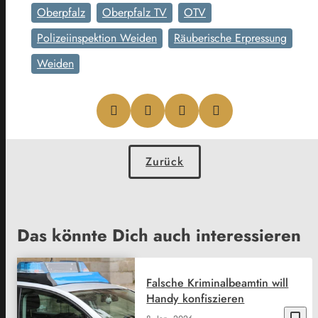
Oberpfalz
Oberpfalz TV
OTV
Polizeiinspektion Weiden
Räuberische Erpressung
Weiden
Zurück
Das könnte Dich auch interessieren
Falsche Kriminalbeamtin will
Handy konfiszieren
bookmark_border