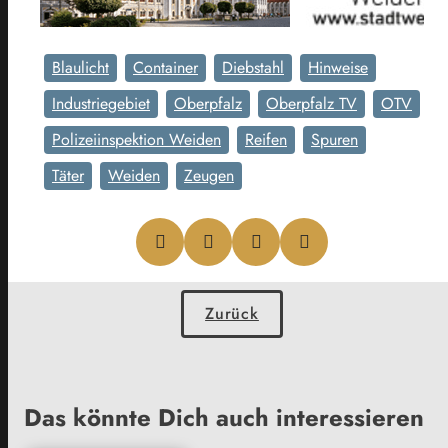
Blaulicht
Container
Diebstahl
Hinweise
Industriegebiet
Oberpfalz
Oberpfalz TV
OTV
Polizeiinspektion Weiden
Reifen
Spuren
Täter
Weiden
Zeugen
Zurück
Das könnte Dich auch interessieren