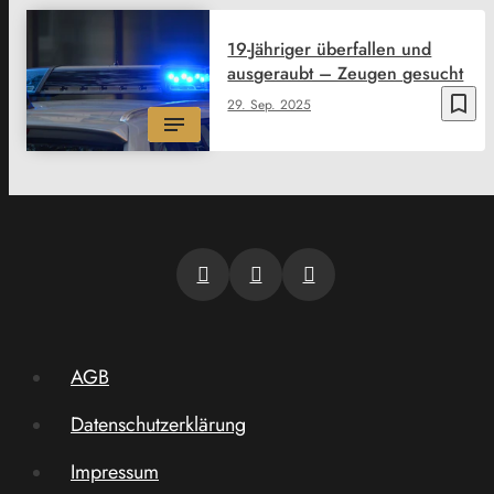
19-Jähriger überfallen und
ausgeraubt – Zeugen gesucht
bookmark_border
29. Sep. 2025
AGB
Datenschutzerklärung
Impressum