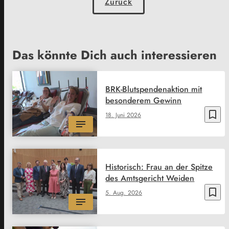
Zurück
Das könnte Dich auch interessieren
BRK-Blutspendenaktion mit
besonderem Gewinn
bookmark_border
18. Juni 2026
Historisch: Frau an der Spitze
des Amtsgericht Weiden
bookmark_border
5. Aug. 2026