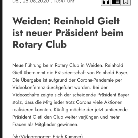
headphones
chrome_reader_mode
bookmark_border
Do., 25.06.2020
, 10:47 Uhr
Weiden: Reinhold Gielt
ist neuer Präsident beim
Rotary Club
Neue Führung beim Rotary Club in Weiden. Reinhold
Gietl übernimmt die Präsidentschaft von Reinhold Bayer.
Die Übergabe ist aufgrund der Corona-Pandemie per
Videokonferenz durchgeführt worden. Bei der
Videoschalte zeigte sich der scheidende Präsident Bayer
stolz, dass die Mitglieder trotz Corona viele Aktionen
realisieren konnten. Künftig möchte der jetzt amtierende
Präsident Gietl den Club weiter verjüngen und mehr
Frauen als Mitglieder gewinnen.
(sh/Videoreporter: Erich Kummer)