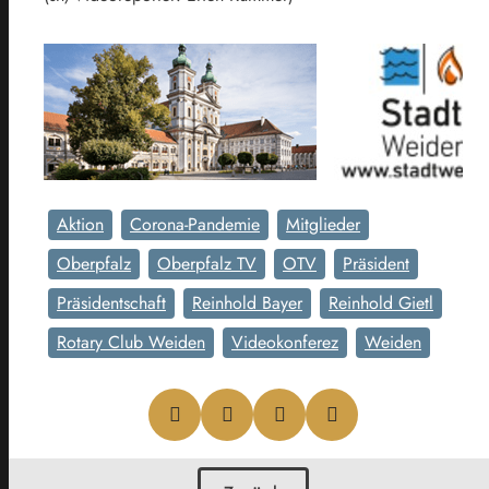
Aktion
Corona-Pandemie
Mitglieder
Oberpfalz
Oberpfalz TV
OTV
Präsident
Präsidentschaft
Reinhold Bayer
Reinhold Gietl
Rotary Club Weiden
Videokonferez
Weiden