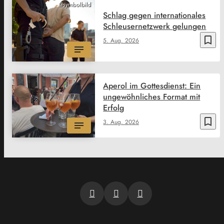
@symbolbild
Schlag gegen internationales
Schleusernetzwerk gelungen
bookmark_border
5. Aug. 2026
Aperol im Gottesdienst: Ein
ungewöhnliches Format mit
Erfolg
bookmark_border
3. Aug. 2026