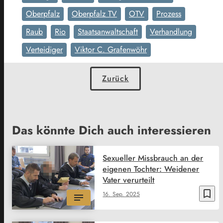
Oberpfalz
Oberpfalz TV
OTV
Prozess
Raub
Rio
Staatsanwaltschaft
Verhandlung
Verteidiger
Viktor C. Grafenwöhr
Zurück
Das könnte Dich auch interessieren
Sexueller Missbrauch an der
eigenen Tochter: Weidener
Vater verurteilt
bookmark_border
16. Sep. 2025