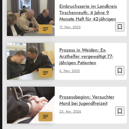
Einbruchsserie im Landkreis
Tirschenreuth: 4 Jahre 9
Monate Haft für 42-jährigen
bookmark_border
17. Nov. 2025
Prozess in Weiden: Ex-
Arzthelfer vergewaltigt 77-
jährigen Patienten
bookmark_border
6. Nov. 2025
Prozessbeginn: Versuchter
Mord bei Jugendfreizeit
bookmark_border
23. Apr. 2026