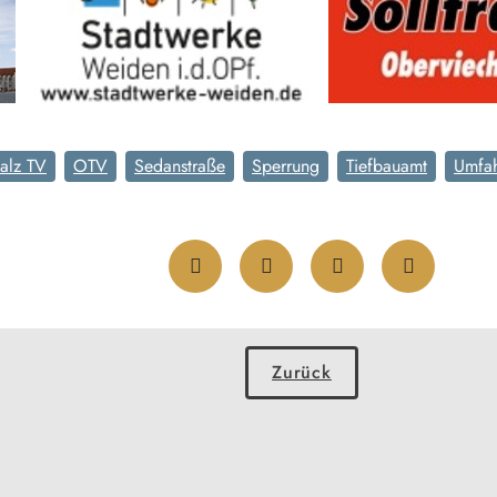
alz TV
OTV
Sedanstraße
Sperrung
Tiefbauamt
Umfa
Zurück