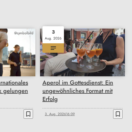
3
@symbolbild
Aug. 2026
rnationales
Aperol im Gottesdienst: Ein
k gelungen
ungewöhnliches Format mit
Erfolg
bookmark_border
bookmark_border
3. Aug. 2026
16:09