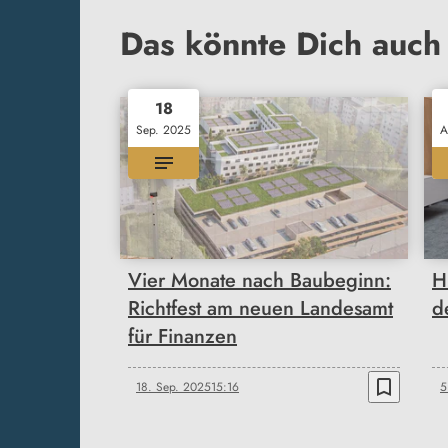
Das könnte Dich auch 
18
Sep. 2025
A
Vier Monate nach Baubeginn:
H
Richtfest am neuen Landesamt
d
für Finanzen
bookmark_border
18. Sep. 2025
15:16
5