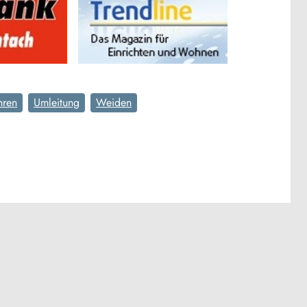
hren
Umleitung
Weiden