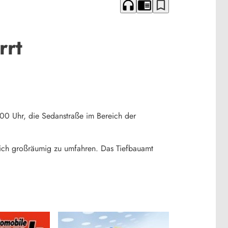
headphones
chrome_reader_mode
bookmark_border
rrt
00 Uhr, die Sedanstraße im Bereich der
eich großräumig zu umfahren. Das Tiefbauamt