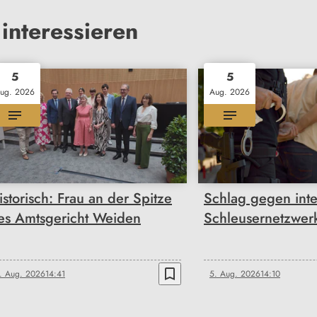
interessieren
5
5
ug. 2026
Aug. 2026
istorisch: Frau an der Spitze
Schlag gegen inte
es Amtsgericht Weiden
Schleusernetzwer
bookmark_border
. Aug. 2026
14:41
5. Aug. 2026
14:10