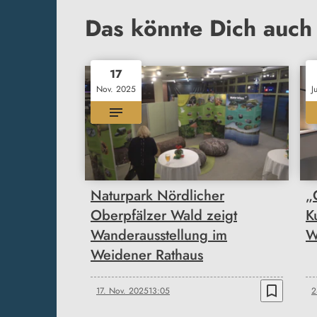
Das könnte Dich auch 
17
Nov. 2025
J
Naturpark Nördlicher
„
Oberpfälzer Wald zeigt
K
Wanderausstellung im
W
Weidener Rathaus
bookmark_border
17. Nov. 2025
13:05
2