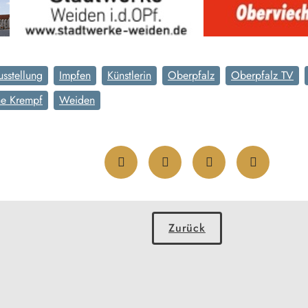
usstellung
Impfen
Künstlerin
Oberpfalz
Oberpfalz TV
ne Krempf
Weiden
Zurück