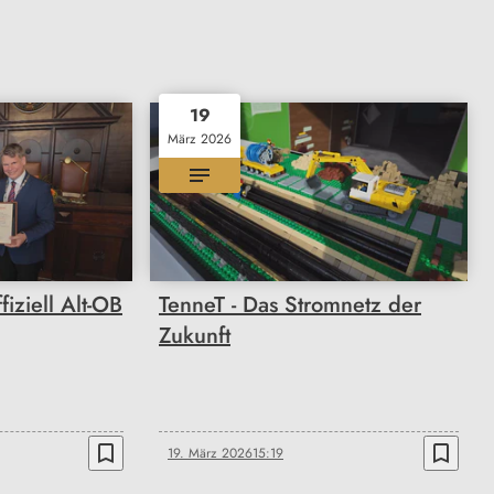
19
März 2026
fiziell Alt-OB
TenneT - Das Stromnetz der
Zukunft
bookmark_border
bookmark_border
19. März 2026
15:19