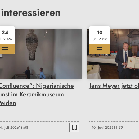
interessieren
24
10
uli 2026
Juni 2026
Confluence“: Nigerianische
Jens Meyer jetzt of
unst im Keramikmuseum
eiden
bookmark_border
4. Juli 2026
13:58
10. Juni 2026
14:59