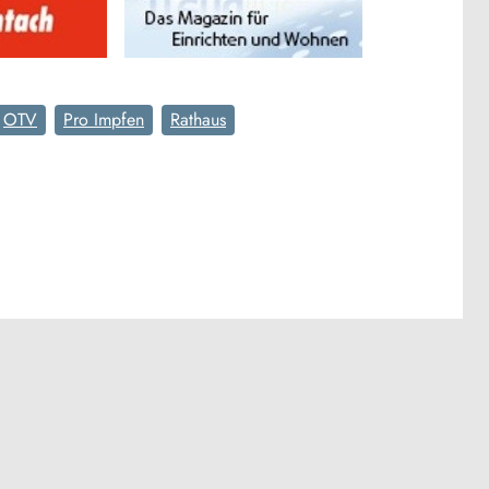
OTV
Pro Impfen
Rathaus