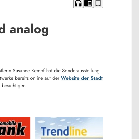
headphones
chrome_reader_mode
bookmark_border
d analog
erin Susanne Kempf hat die Sonderausstellung
werke bereits online auf der
Website der Stadt
 besichtigen.