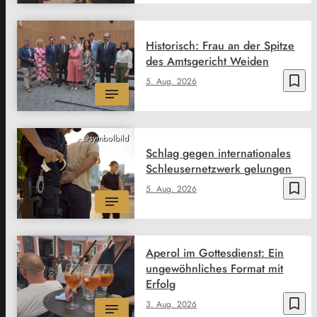
Historisch: Frau an der Spitze
des Amtsgericht Weiden
bookmark_border
5. Aug. 2026
@symbolbild
Schlag gegen internationales
Schleusernetzwerk gelungen
bookmark_border
5. Aug. 2026
Aperol im Gottesdienst: Ein
ungewöhnliches Format mit
Erfolg
bookmark_border
3. Aug. 2026