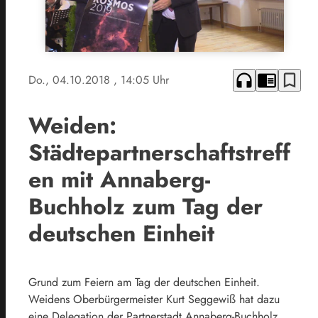
headphones
chrome_reader_mode
bookmark_border
Do., 04.10.2018
, 14:05 Uhr
Weiden:
Städtepartnerschaftstreff
en mit Annaberg-
Buchholz zum Tag der
deutschen Einheit
Grund zum Feiern am Tag der deutschen Einheit.
Weidens Oberbürgermeister Kurt Seggewiß hat dazu
eine Delegation der Partnerstadt Annaberg-Buchholz