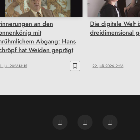
rinnerungen an den
Die digitale Welt i
onnenkönig mit
dreidimensional 
nrühmlichem Abgang: Hans
chröpf hat Weiden geprägt
bookmark_border
1. Juli 2026
13:15
22. Juli 2026
12:26