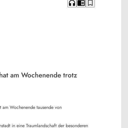
headphones
chrome_reader_mode
bookmark_border
 hat am Wochenende trotz
hat am Wochenende tausende von
stadt in eine Traumlandschaft der besonderen