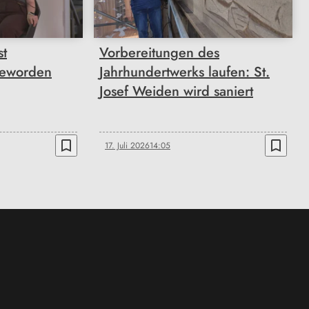
st
Vorbereitungen des
geworden
Jahrhundertwerks laufen: St.
Josef Weiden wird saniert
bookmark_border
bookmark_border
17. Juli 2026
14:05