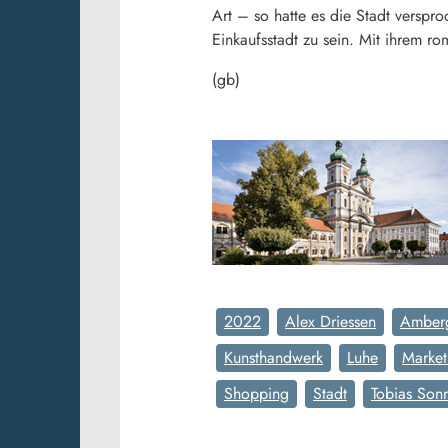
Art – so hatte es die Stadt versp
Einkaufsstadt zu sein. Mit ihrem ro
(gb)
2022
Alex Driessen
Amber
Kunsthandwerk
Luhe
Market
Shopping
Stadt
Tobias Son