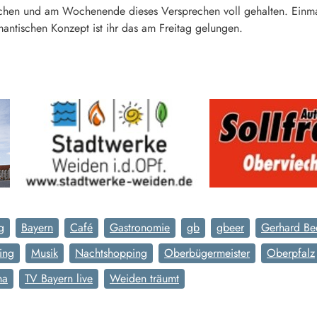
rochen und am Wochenende dieses Versprechen voll gehalten. Einma
mantischen Konzept ist ihr das am Freitag gelungen.
g
Bayern
Café
Gastronomie
gb
gbeer
Gerhard Be
ing
Musik
Nachtshopping
Oberbügermeister
Oberpfalz
na
TV Bayern live
Weiden träumt