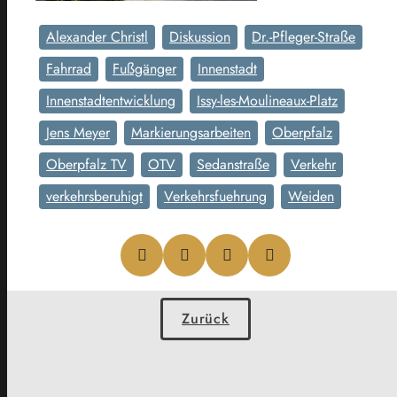
Alexander Christl
Diskussion
Dr.-Pfleger-Straße
Fahrrad
Fußgänger
Innenstadt
Innenstadtentwicklung
Issy-les-Moulineaux-Platz
Jens Meyer
Markierungsarbeiten
Oberpfalz
Oberpfalz TV
OTV
Sedanstraße
Verkehr
verkehrsberuhigt
Verkehrsfuehrung
Weiden
Zurück