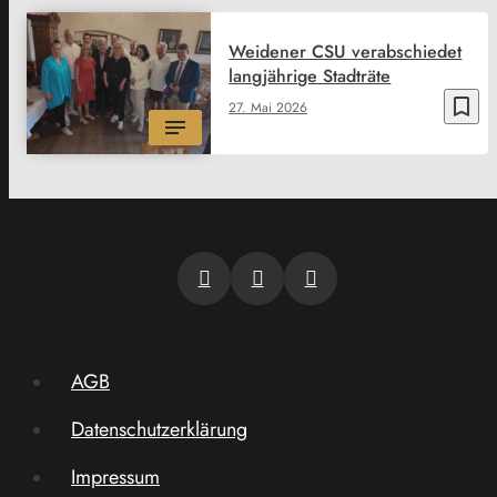
Weidener CSU verabschiedet
langjährige Stadträte
bookmark_border
27. Mai 2026
AGB
Datenschutzerklärung
Impressum