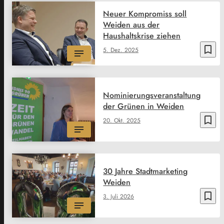
Neuer Kompromiss soll
Weiden aus der
Haushaltskrise ziehen
bookmark_border
5. Dez. 2025
Nominierungsveranstaltung
der Grünen in Weiden
bookmark_border
20. Okt. 2025
30 Jahre Stadtmarketing
Weiden
bookmark_border
3. Juli 2026