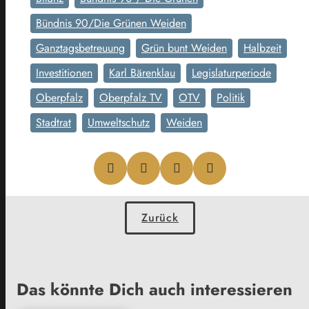
Bündnis 90/Die Grünen Weiden
Ganztagsbetreuung
Grün bunt Weiden
Halbzeit
Investitionen
Karl Bärenklau
Legislaturperiode
Oberpfalz
Oberpfalz TV
OTV
Politik
Stadtrat
Umweltschutz
Weiden
Zurück
Das könnte Dich auch interessieren