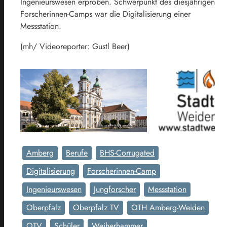
Ingenieurswesen erproben. Schwerpunkt des diesjährigen
Forscherinnen-Camps war die Digitalisierung einer
Messstation.
(mh/ Videoreporter: Gustl Beer)
Amberg
Berufe
BHS-Corrugated
Digitalisierung
Forscherinnen-Camp
Ingenieurswesen
Jungforscher
Messstation
Oberpfalz
Oberpfalz TV
OTH Amberg-Weiden
OTV
Schüler
Weiherhammer