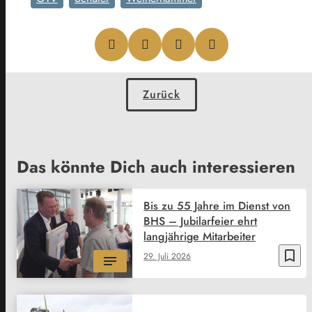
Zurück
Das könnte Dich auch interessieren
Bis zu 55 Jahre im Dienst von
BHS – Jubilarfeier ehrt
langjährige Mitarbeiter
bookmark_border
29. Juli 2026