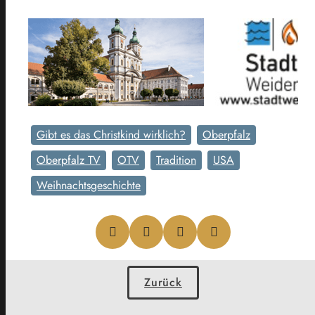
Gibt es das Christkind wirklich?
Oberpfalz
Oberpfalz TV
OTV
Tradition
USA
Weihnachtsgeschichte
Zurück