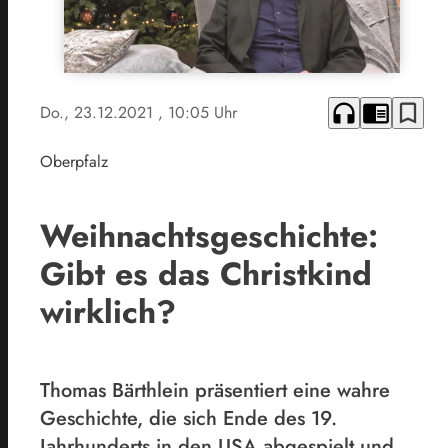
headphones
chrome_reader_mode
bookmark_border
Do., 23.12.2021
, 10:05 Uhr
Oberpfalz
Weihnachtsgeschichte:
Gibt es das Christkind
wirklich?
Thomas Bärthlein präsentiert eine wahre
Geschichte, die sich Ende des 19.
Jahrhunderts in den USA abgespielt und