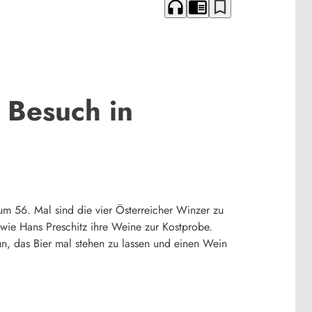
headphones
chrome_reader_mode
bookmark_border
 Besuch in
m 56. Mal sind die vier Österreicher Winzer zu
wie Hans Preschitz ihre Weine zur Kostprobe.
n, das Bier mal stehen zu lassen und einen Wein