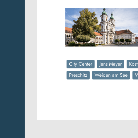
City Center
Jens Mayer
Kos
Preschitz
Weiden am See
W