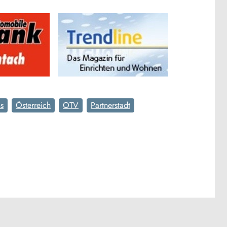
s
Österreich
OTV
Partnerstadt