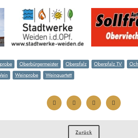
tprobe
Oberbürgermeister
Oberpfalz
Oberpfalz TV
Och
ein
Weinprobe
Weinquartett
Zurück