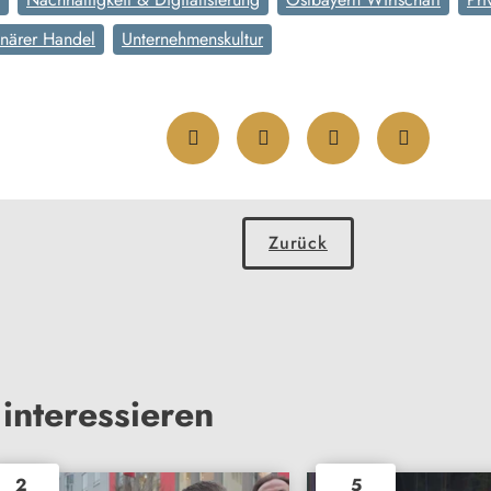
onärer Handel
Unternehmenskultur
Zurück
interessieren
2
5