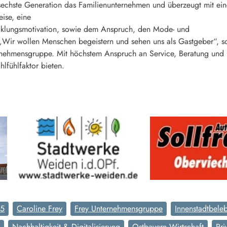
e sechste Generation das Familienunternehmen und überzeugt mit ei
ise, eine
icklungsmotivation, sowie dem Anspruch, den Mode- und
 „Wir wollen Menschen begeistern und sehen uns als Gastgeber“, so
nehmensgruppe. Mit höchstem Anspruch an Service, Beratung und I
lfühlfaktor bieten.
25
Caroline Frey
Frey Unternehmensgruppe
Innenstadtbele
Nachhaltigkeit & Digitalisierung
Ostbayern Wirtschaft
Pri