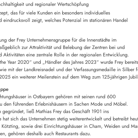
achhaltigkeit und regionaler Wertschöpfung
pt, das für viele Kunden ein besonders individuelles
nd eindrucksvoll zeigt, welches Potenzial im stationären Handel
ung der Frey Unternehmensgruppe für die Innenstädte im
ßgeblich zur Attraktivität und Belebung der Zentren bei und
Aktivitäten eine zentrale Rolle in der regionalen Entwicklung.
the Year 2020“ und „Händler des Jahres 2023“ wurde Frey bereits i
 mit der Landkreisnadel und der Verfassungsmedaille in Silber fü
 2025 ein weiterer Meilenstein auf dem Weg zum 125-jährigen Jub
uppe
htungshäuser in Ostbayern gehören mit seinen rund 600
 zu den führenden Erlebnishäusern in Sachen Mode und Möbel.
 gegründet, ließ Mathias Frey das Geschäft 1901 ins
te hat sich das Unternehmen stetig weiterentwickelt und betreibt h
Kötzting, sowie drei Einrichtungshäuser in Cham, Weiden und Mar
ten, gehören deshalb auch Restaurants dazu.