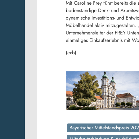
Mit Caroline Frey führt bereits di
bodenständige Denk- und Arbeitswe
dynamische Investitions- und Entw
Möbelhandel aktiv mitzugestalten.
Unternehmensleiter der FREY Unter
einmaliges Einkaufserlebnis mit Woh
(exb)
Bayerischer Mittelstandspreis 20
Mitarbeiterbindung & Ausbildung