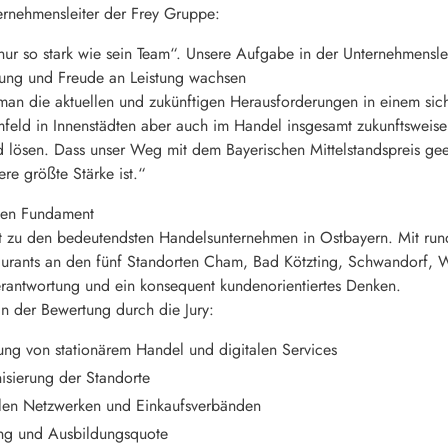
rnehmensleiter der Frey Gruppe:
nur so stark wie sein Team“. Unsere Aufgabe in der Unternehmenslei
tung und Freude an Leistung wachsen
an die aktuellen und zukünftigen Herausforderungen in einem sich
feld in Innenstädten aber auch im Handel insgesamt zukunftsweis
 lösen. Dass unser Weg mit dem Bayerischen Mittelstandspreis geehr
re größte Stärke ist.“
rken Fundament
 zu den bedeutendsten Handelsunternehmen in Ostbayern. Mit run
aurants an den fünf Standorten Cham, Bad Kötzting, Schwandorf, W
erantwortung und ein konsequent kundenorientiertes Denken.
 der Bewertung durch die Jury:
ng von stationärem Handel und digitalen Services
isierung der Standorte
nalen Netzwerken und Einkaufsverbänden
ung und Ausbildungsquote