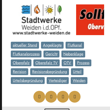
aktueller Stand
Angeklagte
Flutkanal
Flutkanalprozess
Gericht
Nebenklage
Oberpfalz
Oberpfalz TV
OTV
Prozess
Revision
Revisionsbegründung
Urteil
Urteilsbegründung
Verteidiger
Weiden