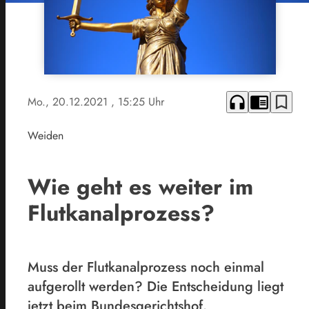
headphones
chrome_reader_mode
bookmark_border
Mo., 20.12.2021
, 15:25 Uhr
Weiden
Wie geht es weiter im
Flutkanalprozess?
Muss der Flutkanalprozess noch einmal
aufgerollt werden? Die Entscheidung liegt
jetzt beim Bundesgerichtshof.