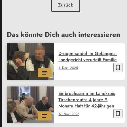
Zurück
Das könnte Dich auch interessieren
Drogenhandel im Gefängnis:
Landgericht verurteilt Familie
bookmark_border
1. Dez. 2025
Einbruchsserie im Landkreis
Tirschenreuth: 4 Jahre 9
Monate Haft für 42-jährigen
bookmark_border
17. Nov. 2025