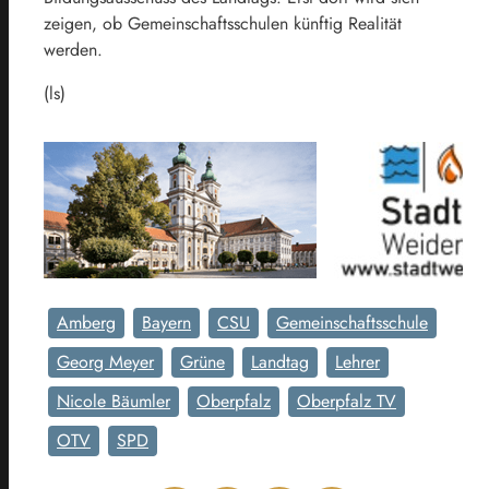
zeigen, ob Gemeinschaftsschulen künftig Realität
werden.
(ls)
Amberg
Bayern
CSU
Gemeinschaftsschule
Georg Meyer
Grüne
Landtag
Lehrer
Nicole Bäumler
Oberpfalz
Oberpfalz TV
OTV
SPD