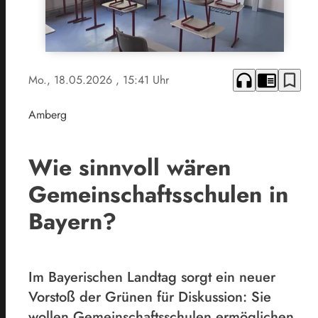
headphones
chrome_reader_mode
bookmark_border
Mo., 18.05.2026
, 15:41 Uhr
Amberg
Wie sinnvoll wären
Gemeinschaftsschulen in
Bayern?
Im Bayerischen Landtag sorgt ein neuer
Vorstoß der Grünen für Diskussion: Sie
wollen Gemeinschaftsschulen ermöglichen,