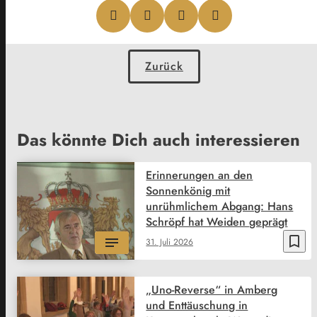
Zurück
Das könnte Dich auch interessieren
Erinnerungen an den
Sonnenkönig mit
unrühmlichem Abgang: Hans
Schröpf hat Weiden geprägt
bookmark_border
31. Juli 2026
„Uno-Reverse“ in Amberg
und Enttäuschung in