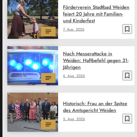
Förderverein Stadtbad Weiden
feiert 20 Jahre mit Familien-
und Kinderfest
bookmark_border
7. Aug. 2026
Nach Messerattacke in
Weiden: Haftbefehl gegen 31-
Jährigen
bookmark_border
6. Aug. 2026
Historisch: Frau an der Spitze
des Amtsgericht Weiden
bookmark_border
5. Aug. 2026