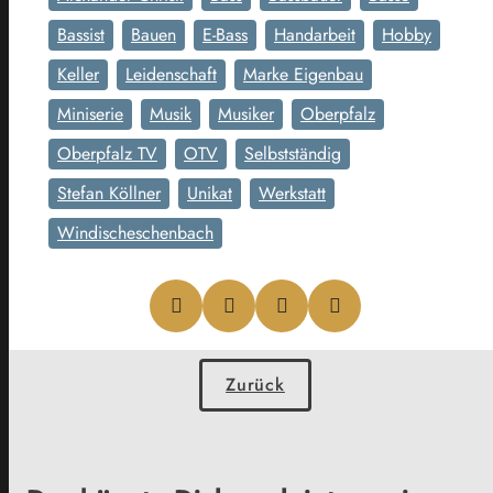
Bassist
Bauen
E-Bass
Handarbeit
Hobby
Keller
Leidenschaft
Marke Eigenbau
Miniserie
Musik
Musiker
Oberpfalz
Oberpfalz TV
OTV
Selbstständig
Stefan Köllner
Unikat
Werkstatt
Windischeschenbach
Zurück