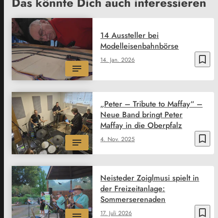
Das könnte Dich auch interessieren
14 Aussteller bei
Modelleisenbahnbörse
bookmark_border
14. Jan. 2026
„Peter – Tribute to Maffay“ –
Neue Band bringt Peter
Maffay in die Oberpfalz
bookmark_border
4. Nov. 2025
Neisteder Zoiglmusi spielt in
der Freizeitanlage:
Sommerserenaden
bookmark_border
17. Juli 2026