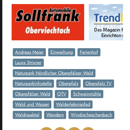
Andreas Meier
Einweihung
Ferienhof
Laura Strixner
Naturpark Nördlicher Oberpfälzer Wald
Naturparkinfostelle
Oberpfalz
Oberpfalz TV
Oberpfälzer Wald
OTV
Schweinmühle
Wald und Wasser
Walderlebnispfad
Waldnaabtal
Wandern
Windischeschenbach