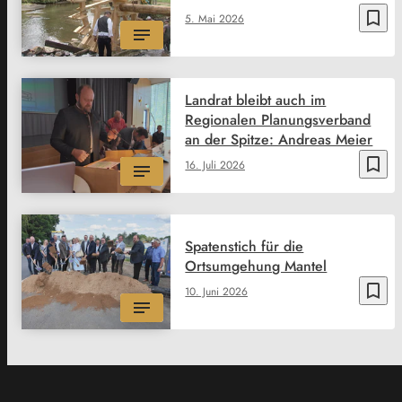
bookmark_border
5. Mai 2026
Landrat bleibt auch im
Regionalen Planungsverband
an der Spitze: Andreas Meier
bookmark_border
16. Juli 2026
Spatenstich für die
Ortsumgehung Mantel
bookmark_border
10. Juni 2026