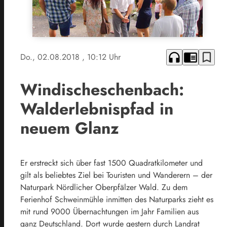
headphones
chrome_reader_mode
bookmark_border
Do., 02.08.2018
, 10:12 Uhr
Windischeschenbach:
Walderlebnispfad in
neuem Glanz
Er erstreckt sich über fast 1500 Quadratkilometer und
gilt als beliebtes Ziel bei Touristen und Wanderern – der
Naturpark Nördlicher Oberpfälzer Wald. Zu dem
Ferienhof Schweinmühle inmitten des Naturparks zieht es
mit rund 9000 Übernachtungen im Jahr Familien aus
ganz Deutschland. Dort wurde gestern durch Landrat