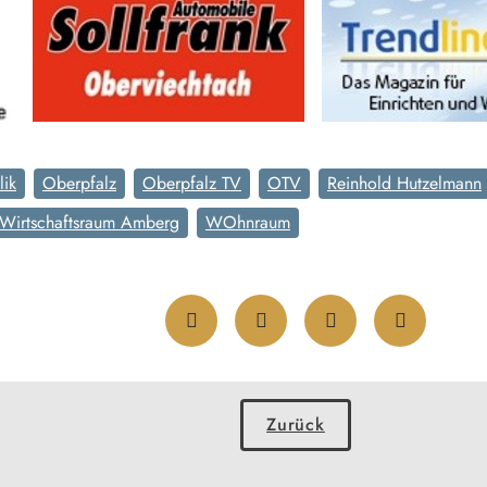
lik
Oberpfalz
Oberpfalz TV
OTV
Reinhold Hutzelmann
Wirtschaftsraum Amberg
WOhnraum
Zurück