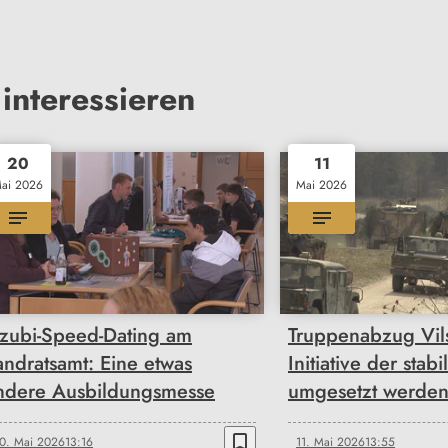
interessieren
20
11
ai 2026
Mai 2026
zubi-Speed-Dating am
Truppenabzug Vil
andratsamt: Eine etwas
Initiative der stabi
ndere Ausbildungsmesse
umgesetzt werde
bookmark_border
0. Mai 2026
13:16
11. Mai 2026
13:55