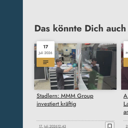
Das könnte Dich auch 
17
Juli 2026
M
Stadlern: MMM Group
A
investiert kräftig
L
a
bookmark_border
17. Juli 2026
12:43
2