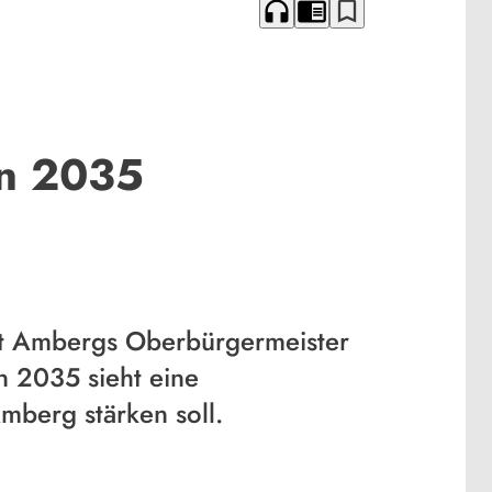
headphones
chrome_reader_mode
bookmark_border
an 2035
it Ambergs Oberbürgermeister
n 2035 sieht eine
mberg stärken soll.