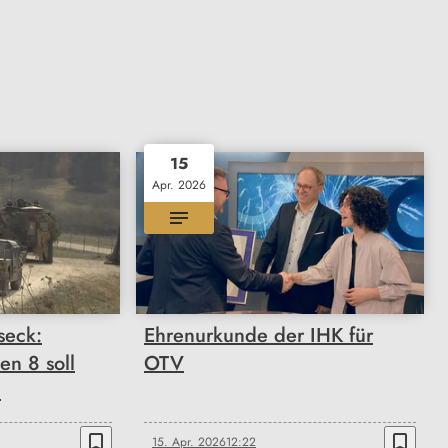
15
Apr. 2026
seck:
Ehrenurkunde der IHK für
len 8 soll
OTV
n
bookmark_border
bookmark_border
15. Apr. 2026
12:22