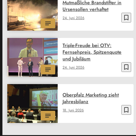
Mutmaßliche Brandstifter in
Ursensollen verhaftet
bookmark_border
24. Juni 2026
Triple-Freude bei OTV:
Fernsehpreis, Spitzenquote
und Jubiläum
bookmark_border
24. Juni 2026
Oberpfalz Marketing zieht
Jahresbilanz
bookmark_border
18. Juni 2026