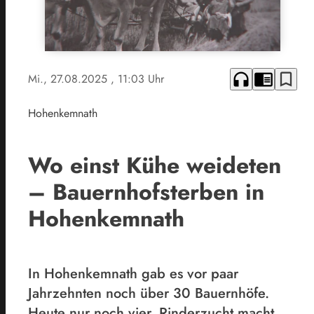
headphones
chrome_reader_mode
bookmark_border
Mi., 27.08.2025
, 11:03 Uhr
Hohenkemnath
Wo einst Kühe weideten
– Bauernhofsterben in
Hohenkemnath
In Hohenkemnath gab es vor paar
Jahrzehnten noch über 30 Bauernhöfe.
Heute nur noch vier. Rinderzucht macht