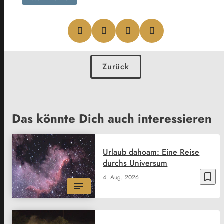
Zurück
Das könnte Dich auch interessieren
Urlaub dahoam: Eine Reise
durchs Universum
bookmark_border
4. Aug. 2026