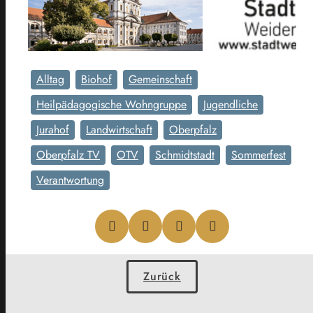
Alltag
Biohof
Gemeinschaft
Heilpädagogische Wohngruppe
Jugendliche
Jurahof
Landwirtschaft
Oberpfalz
Oberpfalz TV
OTV
Schmidtstadt
Sommerfest
Verantwortung
Zurück