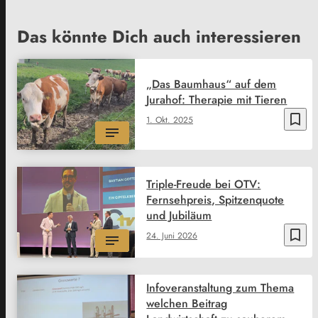
Das könnte Dich auch interessieren
„Das Baumhaus“ auf dem
Jurahof: Therapie mit Tieren
bookmark_border
1. Okt. 2025
Triple-Freude bei OTV:
Fernsehpreis, Spitzenquote
und Jubiläum
bookmark_border
24. Juni 2026
Infoveranstaltung zum Thema
welchen Beitrag