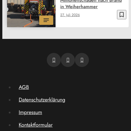
Millionenschaden nach Brand
in Weiherhammer
bookmark_border
27. Juli 2026
AGB
Datenschutzerklärung
Impressum
Kontaktformular