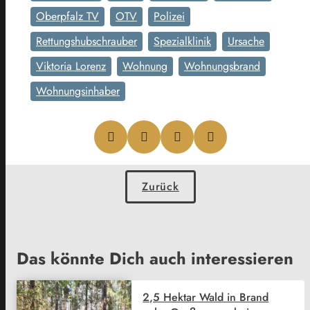
Oberpfalz TV
OTV
Polizei
Rettungshubschrauber
Spezialklinik
Ursache
Viktoria Lorenz
Wohnung
Wohnungsbrand
Wohnungsinhaber
Zurück
Das könnte Dich auch interessieren
2,5 Hektar Wald in Brand