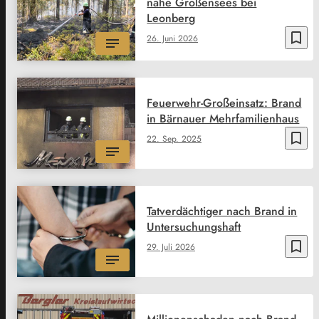
nahe Großensees bei
Leonberg
bookmark_border
26. Juni 2026
Feuerwehr-Großeinsatz: Brand
in Bärnauer Mehrfamilienhaus
bookmark_border
22. Sep. 2025
Tatverdächtiger nach Brand in
Untersuchungshaft
bookmark_border
29. Juli 2026