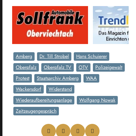
Amberg
Dr. Till Strobel
Hans Schuierer
Oberpfalz
Oberpfalz TV
OTV
Polizeigewalt
Protest
Staatsarchiv Amberg
WAA
Wackersdorf
Widerstand
Wiederaufbereitungsanlage
Wolfgang Nowak
Zeitzeugengespräch