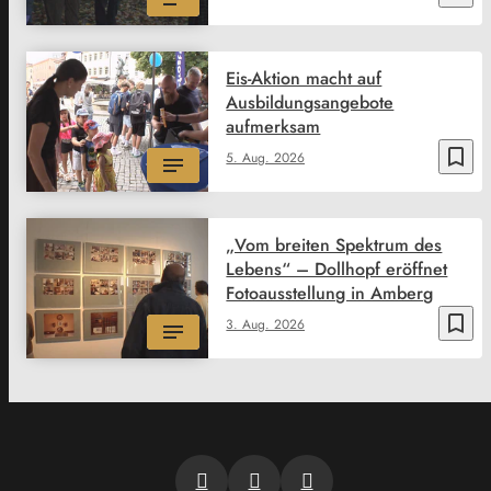
Eis-Aktion macht auf
Ausbildungsangebote
aufmerksam
bookmark_border
5. Aug. 2026
„Vom breiten Spektrum des
Lebens“ – Dollhopf eröffnet
Fotoausstellung in Amberg
bookmark_border
3. Aug. 2026