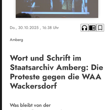
headphones
chrome_reader_mode
bookmark_border
Do., 30.10.2025
, 16:38 Uhr
Amberg
Wort und Schrift im
Staatsarchiv Amberg: Die
Proteste gegen die WAA
Wackersdorf
Was bleibt von der