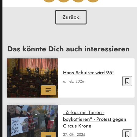
Zurück
Das könnte Dich auch interessieren
Hans Schuirer wird 95!
bookmark_border
6. Feb. 2026
„Zirkus mit Tieren -
boykottieren" - Protest gegen
Circus Krone
bookmark_border
27. Okt. 2025