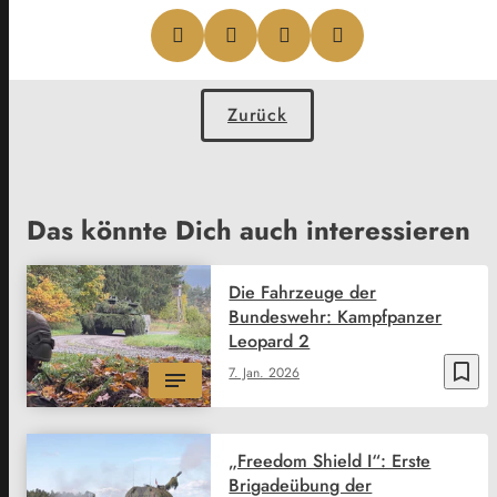
Zurück
Das könnte Dich auch interessieren
Die Fahrzeuge der
Bundeswehr: Kampfpanzer
Leopard 2
bookmark_border
7. Jan. 2026
„Freedom Shield I“: Erste
Brigadeübung der