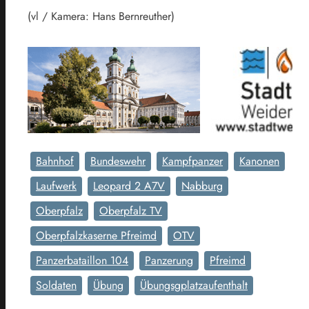
(vl / Kamera: Hans Bernreuther)
Bahnhof
Bundeswehr
Kampfpanzer
Kanonen
Laufwerk
Leopard 2 A7V
Nabburg
Oberpfalz
Oberpfalz TV
Oberpfalzkaserne Pfreimd
OTV
Panzerbataillon 104
Panzerung
Pfreimd
Soldaten
Übung
Übungsgplatzaufenthalt