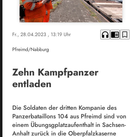
headphones
chrome_reader_mode
bookmark_border
Fr., 28.04.2023
, 13:19 Uhr
Pfreimd/Nabburg
Zehn Kampfpanzer
entladen
Die Soldaten der dritten Kompanie des
Panzerbataillons 104 aus Pfreimd sind von
einem Übungsgplatzaufenthalt in Sachsen-
Anhalt zurück in die Oberpfalzkaserne