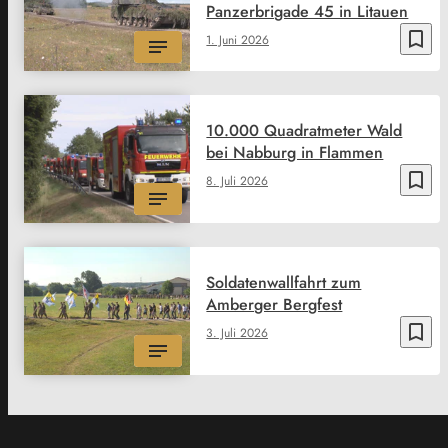
Panzerbrigade 45 in Litauen
bookmark_border
1. Juni 2026
10.000 Quadratmeter Wald
bei Nabburg in Flammen
bookmark_border
8. Juli 2026
Soldatenwallfahrt zum
Amberger Bergfest
bookmark_border
3. Juli 2026