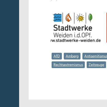
AfD
Amberg
Antisemitismu
Rechtsextremismus
Zeitzeuge