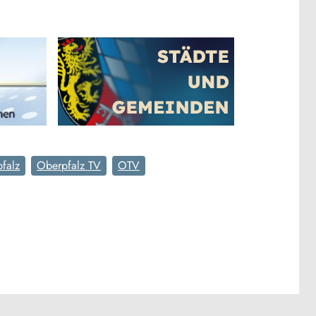
falz
Oberpfalz TV
OTV