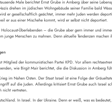
r tausende Male berichtet Ernst Grube in Amberg über seine Lebens
Nazis drehen im jüdischen Wohngebäude seiner Familie bald Wasse
wird er gesellschaftlich geächtet, immer mehr Juden werden deporti
weil er aus einer Mischehe kommt, wird er selbst nicht deportiert.
nes Holocaust-Überlebenden – die Grube aber gern immer und immer
lem junge Menschen zu mahnen. Denn aktuelle Tendenzen machen i
gen
ot Mitglied der kommunistischen Partei KPD. Vor allem rechtsext
benden, wie Birgit Mair berichtet, die die Diskussion in Amberg fü
rieg im Nahen Osten. Der Staat Israel ist eine Folge der Gräuelta
griff auf die Juden. Allerdings kritisiert Ernst Grube auch Israel s
h nicht vertreten.
schland. In Israel. In der Ukraine. Denn er weiß, was es bedeutet, 