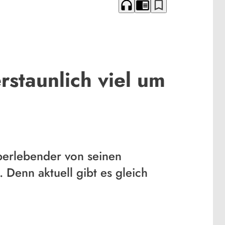
headphones
chrome_reader_mode
bookmark_border
rstaunlich viel um
berlebender von seinen
 Denn aktuell gibt es gleich