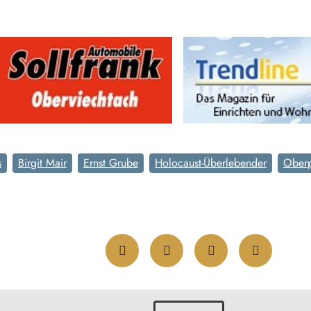
s
Birgit Mair
Ernst Grube
Holocaust-Überlebender
Oberp