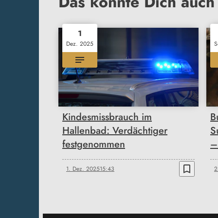
Das könnte Dich auch 
1
Dez. 2025
S
Kindesmissbrauch im
B
Hallenbad: Verdächtiger
S
festgenommen
–
bookmark_border
1. Dez. 2025
15:43
2