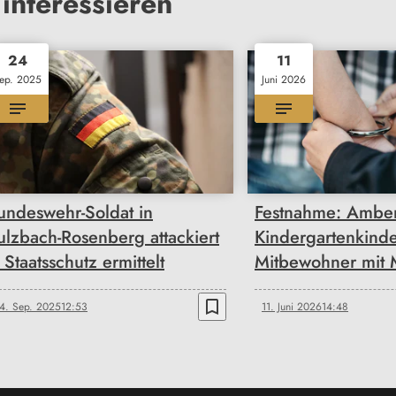
interessieren
24
11
ep. 2025
Juni 2026
undeswehr-Soldat in
Festnahme: Amber
ulzbach-Rosenberg attackiert
Kindergartenkind
 Staatsschutz ermittelt
Mitbewohner mit 
bookmark_border
4. Sep. 2025
12:53
11. Juni 2026
14:48