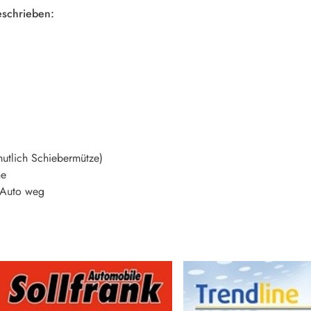
eschrieben:
utlich Schiebermütze)
he
 Auto weg