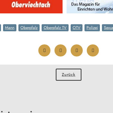
Mann
Oberpfalz
Oberpfalz TV
OTV
Polizei
Sexue
Zurück