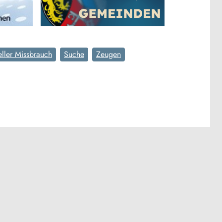
ller Missbrauch
Suche
Zeugen