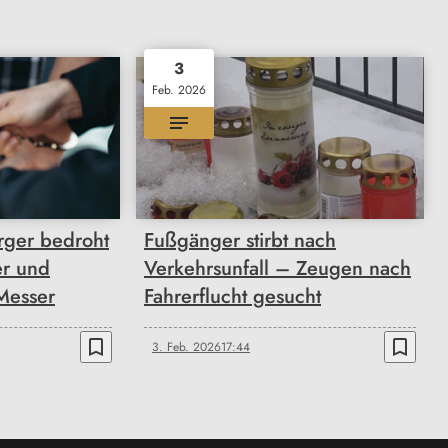
3
Feb. 2026
ger bedroht
Fußgänger stirbt nach
er und
Verkehrsunfall – Zeugen nach
Messer
Fahrerflucht gesucht
bookmark_border
bookmark_border
3. Feb. 2026
17:44