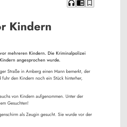
headphones
chrome_reader_mode
bookmark_border
or Kindern
vor mehreren Kindern. Die Kriminalpolizei
n Kindern angesprochen wurde.
nger Straße in Amberg einen Mann bemerkt, der
 fuhr den Kindern noch ein Stück hinterher,
brauchs von Kindern aufgenommen. Unter der
 dem Gesuchten!
genschirm als Zeugin gesucht. Sie wurde vor der