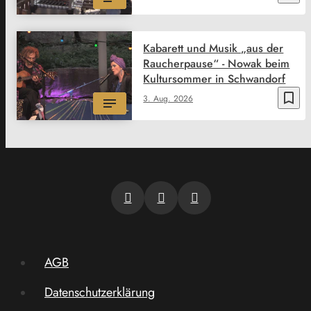
Kabarett und Musik „aus der
Raucherpause“ - Nowak beim
Kultursommer in Schwandorf
bookmark_border
3. Aug. 2026
AGB
Datenschutzerklärung