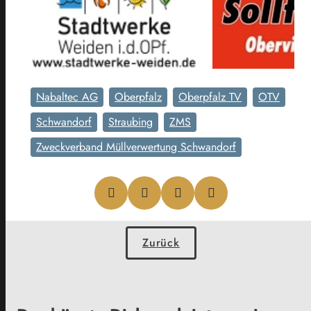
Nabaltec AG
Oberpfalz
Oberpfalz TV
OTV
Schwandorf
Straubing
ZMS
Zweckverband Müllverwertung Schwandorf
Zurück