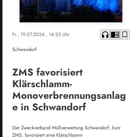
headphones
chrome_reader_mode
bookmark_border
Fr., 19.07.2024
, 14:25 Uhr
Schwandorf
ZMS favorisiert
Klärschlamm-
Monoverbrennungsanlag
e in Schwandorf
Der Zweckverband Müllverwertung Schwandorf, kurz
ZMS, favorisiert eine Klärschlamm-