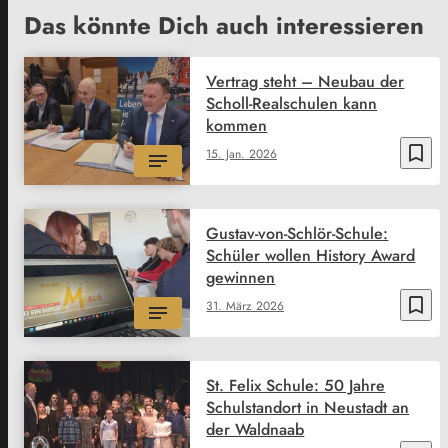
Das könnte Dich auch interessieren
Vertrag steht – Neubau der
Scholl-Realschulen kann
kommen
bookmark_border
15. Jan. 2026
Gustav-von-Schlör-Schule:
Schüler wollen History Award
gewinnen
bookmark_border
31. März 2026
St. Felix Schule: 50 Jahre
Schulstandort in Neustadt an
der Waldnaab