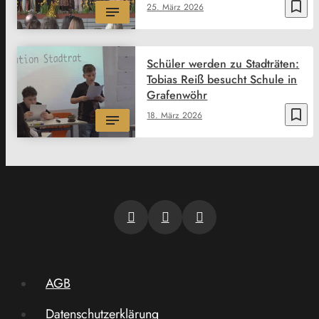
bookmark_border
25. März 2026
Schüler werden zu Stadträten:
Tobias Reiß besucht Schule in
Grafenwöhr
bookmark_border
18. März 2026
AGB
Datenschutzerklärung