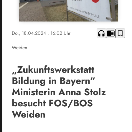
headphones
chrome_reader_mode
bookmark_border
Do., 18.04.2024
, 16:02 Uhr
Weiden
„Zukunftswerkstatt
Bildung in Bayern“
Ministerin Anna Stolz
besucht FOS/BOS
Weiden