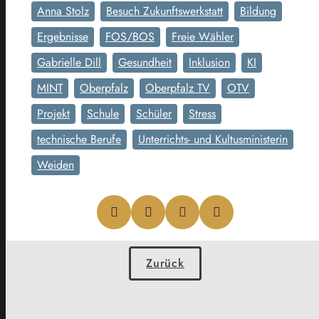
Anna Stolz
Besuch Zukunftswerkstatt
Bildung
Ergebnisse
FOS/BOS
Freie Wähler
Gabrielle Dill
Gesundheit
Inklusion
KI
MINT
Oberpfalz
Oberpfalz TV
OTV
Projekt
Schule
Schüler
Stress
technische Berufe
Unterrichts- und Kultusministerin
Weiden
Zurück