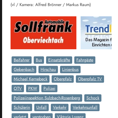
(vl / Kamera: Alfred Brönner / Markus Raum)
Beifahrer
Bus
Einsatzkräfte
Fahrgäste
Gebenbach
Hirschau
Linienbus
Michael Kernebeck
Oberpfalz
Oberpfalz TV
OTV
PKW
Polizei
Polizeiinspektion Sulzbach-Rosenberg
Schock
Schülerin
Unfall
Verkehr
Verkehrsunfall
verletzt
verstorben
Viktoria Lorenz