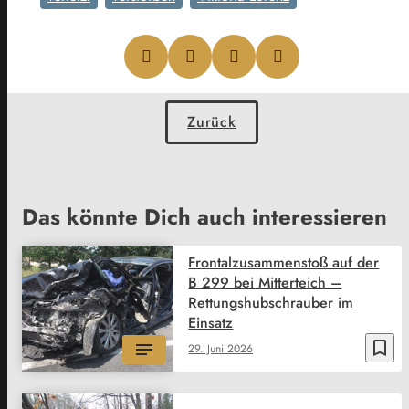
Zurück
Das könnte Dich auch interessieren
Frontalzusammenstoß auf der
B 299 bei Mitterteich –
Rettungshubschrauber im
Einsatz
bookmark_border
29. Juni 2026