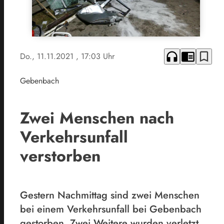
headphones
chrome_reader_mode
bookmark_border
Do., 11.11.2021
, 17:03 Uhr
Gebenbach
Zwei Menschen nach
Verkehrsunfall
verstorben
Gestern Nachmittag sind zwei Menschen
bei einem Verkehrsunfall bei Gebenbach
gestorben. Zwei Weitere wurden verletzt.