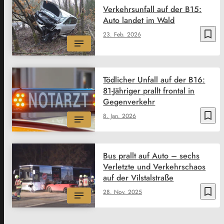
Verkehrsunfall auf der B15:
Auto landet im Wald
bookmark_border
23. Feb. 2026
Tödlicher Unfall auf der B16:
81-Jähriger prallt frontal in
Gegenverkehr
bookmark_border
8. Jan. 2026
Bus prallt auf Auto – sechs
Verletzte und Verkehrschaos
auf der Vilstalstraße
bookmark_border
28. Nov. 2025