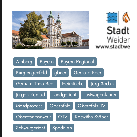
Amberg
Bayern
Bayern Regional
Burglengenfeld
gbeer
Gerhard Beer
Gerhard Theo Beer
Heimtücke
Jörg Sodan
Jürgen Konrad
Landgericht
Lastwagenfahrer
Mordprozess
Oberpfalz
Oberpfalz TV
Oberstaatsanwalt
OTV
Roswitha Stöber
Schwurgericht
Spedition