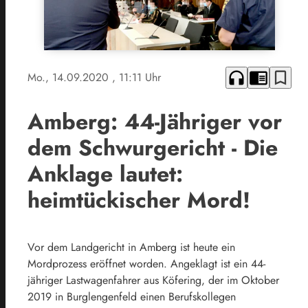
headphones
chrome_reader_mode
bookmark_border
Mo., 14.09.2020
, 11:11 Uhr
Amberg: 44-Jähriger vor
dem Schwurgericht - Die
Anklage lautet:
heimtückischer Mord!
Vor dem Landgericht in Amberg ist heute ein
Mordprozess eröffnet worden. Angeklagt ist ein 44-
jähriger Lastwagenfahrer aus Köfering, der im Oktober
2019 in Burglengenfeld einen Berufskollegen