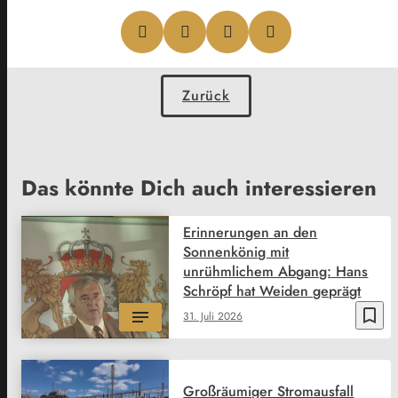
Zurück
Das könnte Dich auch interessieren
Erinnerungen an den
Sonnenkönig mit
unrühmlichem Abgang: Hans
Schröpf hat Weiden geprägt
bookmark_border
31. Juli 2026
Großräumiger Stromausfall