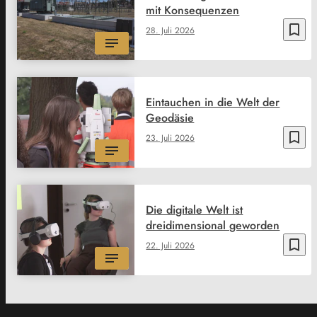
mit Konsequenzen
bookmark_border
28. Juli 2026
Eintauchen in die Welt der
Geodäsie
bookmark_border
23. Juli 2026
Die digitale Welt ist
dreidimensional geworden
bookmark_border
22. Juli 2026