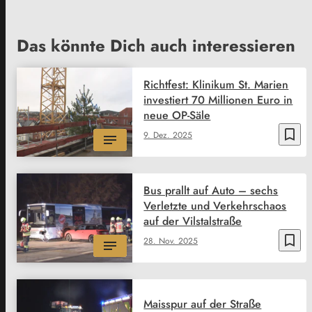
Das könnte Dich auch interessieren
Richtfest: Klinikum St. Marien
investiert 70 Millionen Euro in
neue OP-Säle
bookmark_border
9. Dez. 2025
Bus prallt auf Auto – sechs
Verletzte und Verkehrschaos
auf der Vilstalstraße
bookmark_border
28. Nov. 2025
Maisspur auf der Straße