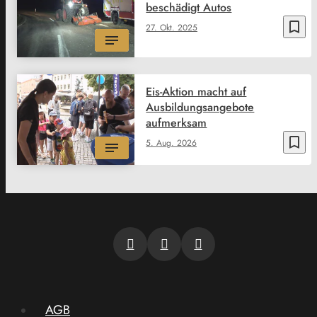
beschädigt Autos
bookmark_border
27. Okt. 2025
Eis-Aktion macht auf
Ausbildungsangebote
aufmerksam
bookmark_border
5. Aug. 2026
AGB