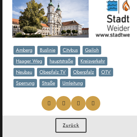
Amberg
Buslinie
Citybus
Gailoh
Haager Weg
hauptstraße
Kreisverkehr
Neubau
Obepfalz TV
Oberpfalz
OTV
Sperrung
Straße
Umleitung
Zurück