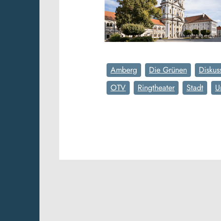
Amberg
Die Grünen
Diskus
OTV
Ringtheater
Stadt
U