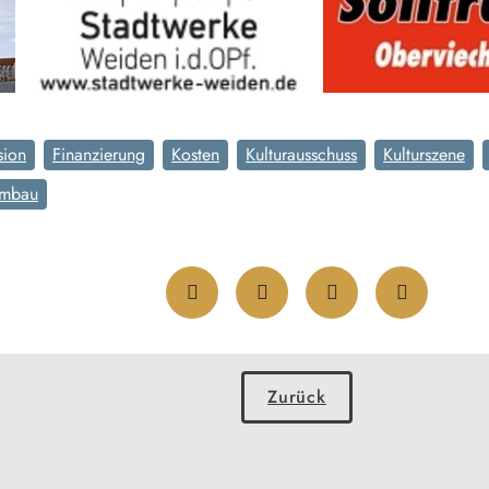
sion
Finanzierung
Kosten
Kulturausschuss
Kulturszene
mbau
Zurück