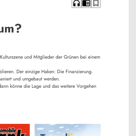
headphones
chrome_reader_mode
bookmark_border
rum?
Kulturszene und Mitglieder der Grünen bei einem
blieren. Der einzige Haken: Die Finanzierung.
saniert und umgebaut werden.
– dann könne die Lage und das weitere Vorgehen