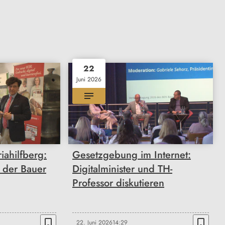
22
Juni 2026
iahilfberg:
Gesetzgebung im Internet:
 der Bauer
Digitalminister und TH-
Professor diskutieren
bookmark_border
bookmark_border
22. Juni 2026
14:29