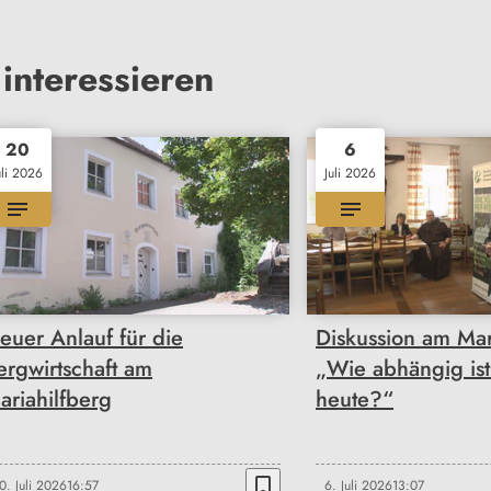
interessieren
20
6
uli 2026
Juli 2026
euer Anlauf für die
Diskussion am Mar
ergwirtschaft am
„Wie abhängig ist
ariahilfberg
heute?“
bookmark_border
0. Juli 2026
16:57
6. Juli 2026
13:07