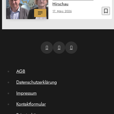
Hirschau
bookmark_border
17. März 2026
AGB
Datenschutzerklärung
Impressum
Kontaktformular