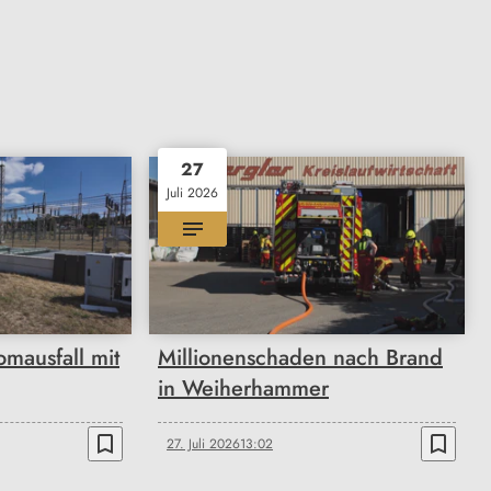
27
Juli 2026
mausfall mit
Millionenschaden nach Brand
in Weiherhammer
bookmark_border
bookmark_border
27. Juli 2026
13:02