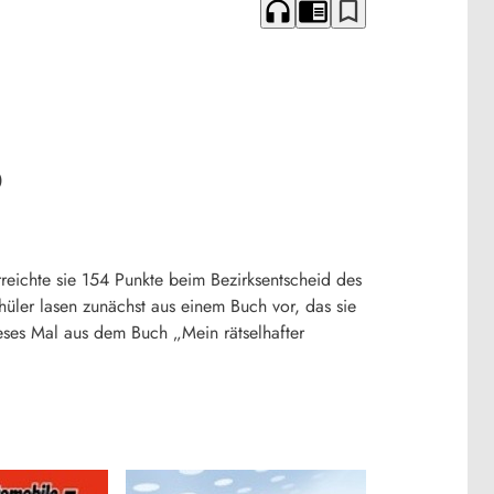
headphones
chrome_reader_mode
bookmark_border
b
reichte sie 154 Punkte beim Bezirksentscheid des
ler lasen zunächst aus einem Buch vor, das sie
ieses Mal aus dem Buch „Mein rätselhafter