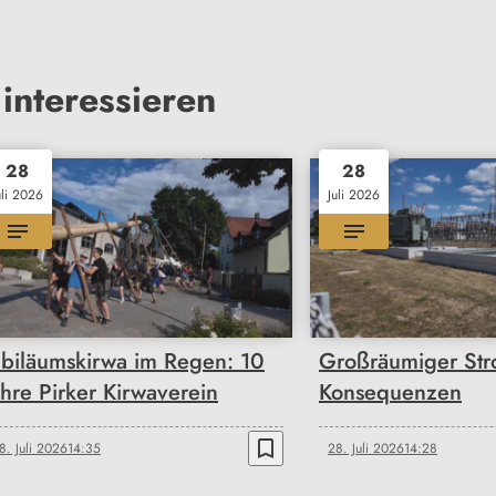
interessieren
28
28
uli 2026
Juli 2026
ubiläumskirwa im Regen: 10
Großräumiger Stro
ahre Pirker Kirwaverein
Konsequenzen
bookmark_border
8. Juli 2026
14:35
28. Juli 2026
14:28