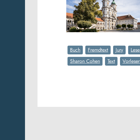
Buch
Fremdtext
Jury
Lese
Sharon Cohen
Text
Vorleser