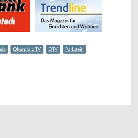
alz
Oberpfalz TV
OTV
Parkstein