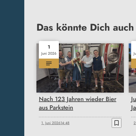
Das könnte Dich auch 
1
Juni 2026
J
Nach 123 Jahren wieder Bier
J
aus Parkstein
J
bookmark_border
1. Juni 2026
14:48
2