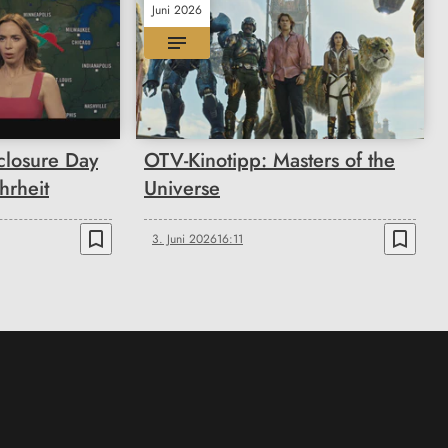
Juni 2026
closure Day
OTV-Kinotipp: Masters of the
hrheit
Universe
bookmark_border
bookmark_border
3. Juni 2026
16:11