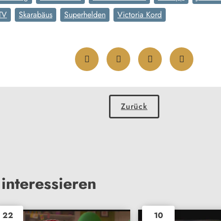
TV
Skarabäus
Superhelden
Victoria Kord
Zurück
interessieren
22
10