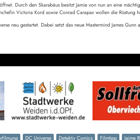
ffnet. Durch den Skarabäus besitzt Jamie von nun an eine mächtige
ernchefin Victoria Kord sowie Conrad Carapax wollen die Rüstung 
erse neu gestartet. Dabei setzt das neue Mastermind James Gunn au
rfilmung
DC Universe
Detektiv Comics
Filmtipp
Jaime 