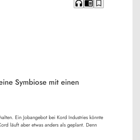
headphones
chrome_reader_mode
bookmark_border
 eine Symbiose mit einen
halten. Ein Jobangebot bei Kord Industries könnte
Kord läuft aber etwas anders als geplant. Denn