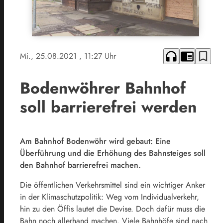
headphones
chrome_reader_mode
bookmark_border
Mi., 25.08.2021
, 11:27 Uhr
Bodenwöhrer Bahnhof
soll barrierefrei werden
Am Bahnhof Bodenwöhr wird gebaut: Eine
Überführung und die Erhöhung des Bahnsteiges soll
den Bahnhof barrierefrei machen.
Die öffentlichen Verkehrsmittel sind ein wichtiger Anker
in der Klimaschutzpolitik: Weg vom Individualverkehr,
hin zu den Öffis lautet die Devise. Doch dafür muss die
Bahn noch allerhand machen. Viele Bahnhöfe sind nach