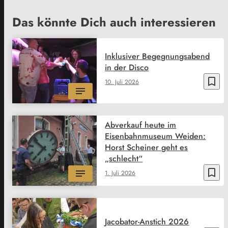
Das könnte Dich auch interessieren
Inklusiver Begegnungsabend
in der Disco
bookmark_border
10. Juli 2026
Abverkauf heute im
Eisenbahnmuseum Weiden:
Horst Scheiner geht es
„schlecht“
bookmark_border
1. Juli 2026
Jacobator-Anstich 2026