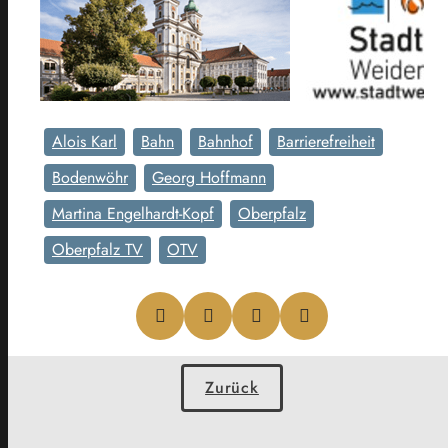
Alois Karl
Bahn
Bahnhof
Barrierefreiheit
Bodenwöhr
Georg Hoffmann
Martina Engelhardt-Kopf
Oberpfalz
Oberpfalz TV
OTV
Zurück