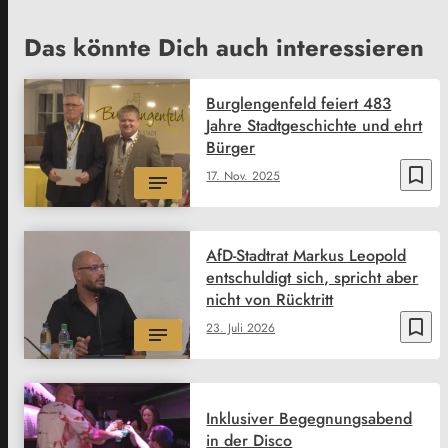
Das könnte Dich auch interessieren
Burglengenfeld feiert 483
Jahre Stadtgeschichte und ehrt
Bürger
bookmark_border
17. Nov. 2025
AfD-Stadtrat Markus Leopold
entschuldigt sich, spricht aber
nicht von Rücktritt
bookmark_border
23. Juli 2026
Inklusiver Begegnungsabend
in der Disco