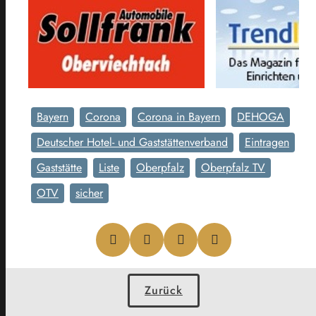
Bayern
Corona
Corona in Bayern
DEHOGA
Deutscher Hotel- und Gaststättenverband
Eintragen
Gaststätte
Liste
Oberpfalz
Oberpfalz TV
OTV
sicher
Zurück