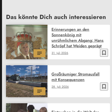
Das könnte Dich auch interessieren
Erinnerungen an den
Sonnenkönig mit
unrühmlichem Abgang: Hans
Schröpf hat Weiden geprägt
bookmark_border
31. Juli 2026
Großräumiger Stromausfall
mit Konsequenzen
bookmark_border
28. Juli 2026