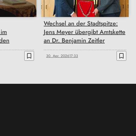
Wechsel an der Stadtspitze:
 im
Jens Meyer übergibt Amtskette
den
an Dr. Benjamin Zeitler
bookmark_border
bookmark_border
30. Apr. 2026
17:33