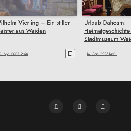
ilhelm Vierling – Ein stiller
Urlaub Dahoam:
eister aus Weiden
Heimatgeschichte
Stadtmuseum Wei
bookmark_border
0. Apr. 2026
12:50
16. Sep. 2025
13:21