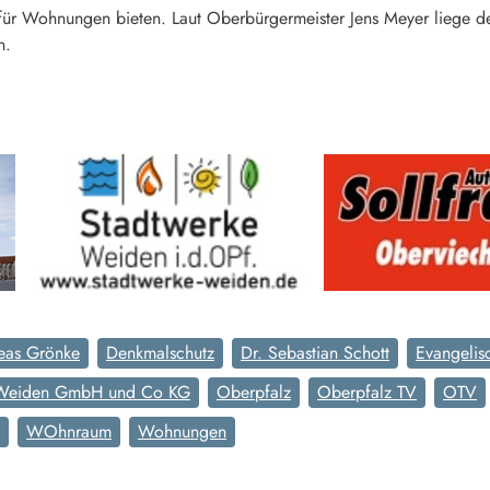
z für Wohnungen bieten. Laut Oberbürgermeister Jens Meyer liege d
n.
eas Grönke
Denkmalschutz
Dr. Sebastian Schott
Evangelis
 Weiden GmbH und Co KG
Oberpfalz
Oberpfalz TV
OTV
WOhnraum
Wohnungen