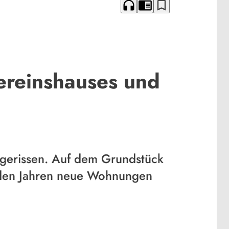
headphones
chrome_reader_mode
bookmark_border
ereinshauses und
abgerissen. Auf dem Grundstück
enden Jahren neue Wohnungen