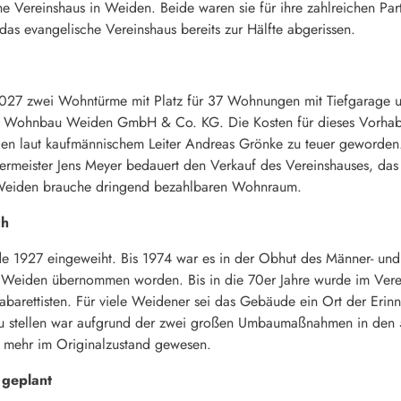
he Vereinshaus in Weiden. Beide waren sie für ihre zahlreichen Pa
st das evangelische Vereinshaus bereits zur Hälfte abgerissen.
2027 zwei Wohntürme mit Platz für 37 Wohnungen mit Tiefgarage u
er Wohnbau Weiden GmbH & Co. KG. Die Kosten für dieses Vorhabe
ien laut kaufmännischem Leiter Andreas Grönke zu teuer geworde
rmeister Jens Meyer bedauert den Verkauf des Vereinshauses, das
: Weiden brauche dringend bezahlbaren Wohnraum.
ch
e 1927 eingeweiht. Bis 1974 war es in der Obhut des Männer- und J
Weiden übernommen worden. Bis in die 70er Jahre wurde im Verein
Kabarettisten. Für viele Weidener sei das Gebäude ein Ort der Eri
zu stellen war aufgrund der zwei großen Umbaumaßnahmen in den 5
t mehr im Originalzustand gewesen.
 geplant