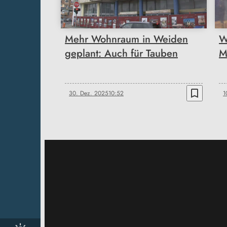
Mehr Wohnraum in Weiden
W
geplant: Auch für Tauben
M
bookmark_border
30. Dez. 2025
10:52
1