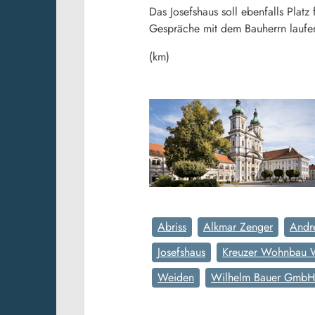
Das Josefshaus soll ebenfalls Plat
Gespräche mit dem Bauherrn laufe
(km)
Abriss
Alkmar Zenger
Andr
Josefshaus
Kreuzer Wohnbau
Weiden
Wilhelm Bauer GmbH