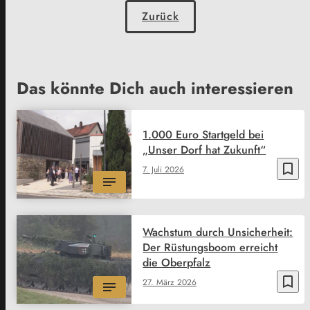
Zurück
Das könnte Dich auch interessieren
1.000 Euro Startgeld bei
„Unser Dorf hat Zukunft“
bookmark_border
7. Juli 2026
Wachstum durch Unsicherheit:
Der Rüstungsboom erreicht
die Oberpfalz
bookmark_border
27. März 2026