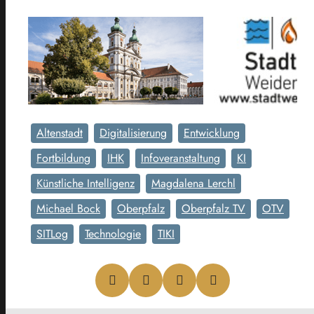
Altenstadt
Digitalisierung
Entwicklung
Fortbildung
IHK
Infoveranstaltung
KI
Künstliche Intelligenz
Magdalena Lerchl
Michael Bock
Oberpfalz
Oberpfalz TV
OTV
SITLog
Technologie
TIKI