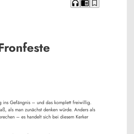
headphones
chrome_reader_mode
bookmark_border
Fronfeste
 ins Gefängnis – und das komplett freiwillig.
paß, als man zunächst denken würde. Anders als
usbrechen – es handelt sich bei diesem Kerker