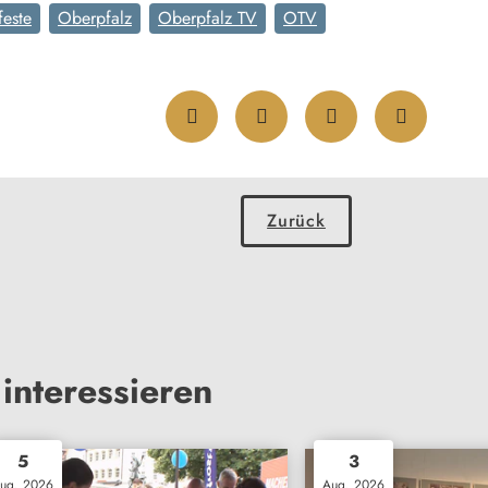
feste
Oberpfalz
Oberpfalz TV
OTV
Zurück
interessieren
5
3
ug. 2026
Aug. 2026