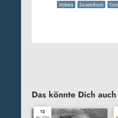
Amberg
Escape-Room
Fron
Das könnte Dich auch 
12
Mai 2026
A