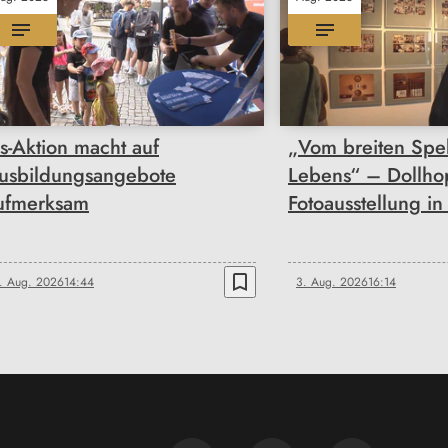
is-Aktion macht auf
„Vom breiten Spe
usbildungsangebote
Lebens“ – Dollhop
ufmerksam
Fotoausstellung i
bookmark_border
. Aug. 2026
14:44
3. Aug. 2026
16:14