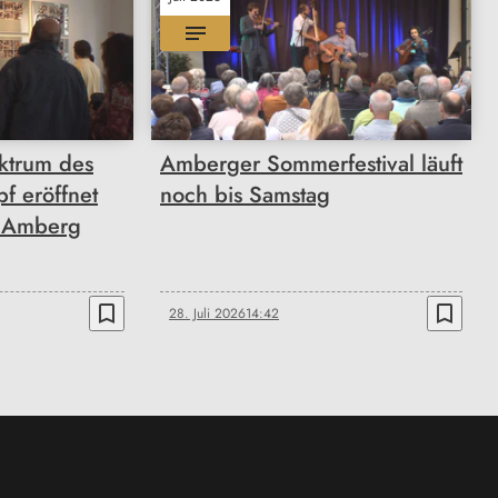
ktrum des
Amberger Sommerfestival läuft
f eröffnet
noch bis Samstag
n Amberg
bookmark_border
bookmark_border
28. Juli 2026
14:42