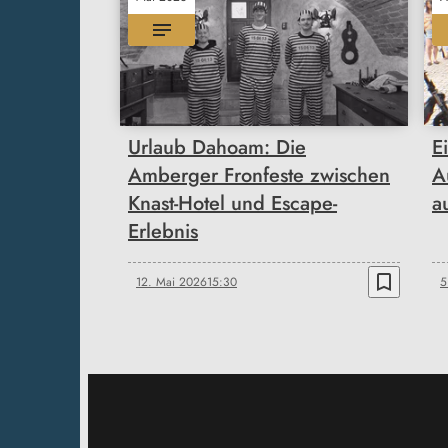
Urlaub Dahoam: Die
E
Amberger Fronfeste zwischen
A
Knast-Hotel und Escape-
a
Erlebnis
bookmark_border
12. Mai 2026
15:30
5