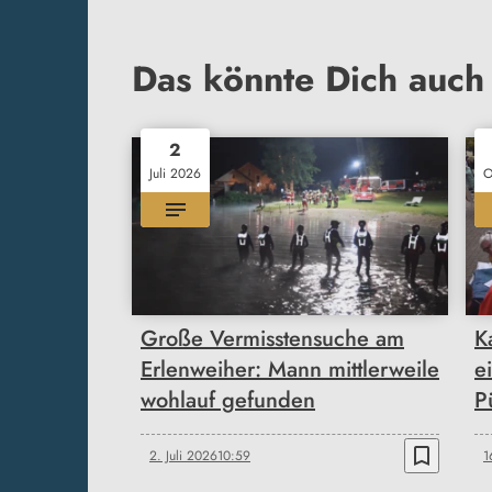
Das könnte Dich auch 
2
Juli 2026
O
Große Vermisstensuche am
K
Erlenweiher: Mann mittlerweile
e
wohlauf gefunden
P
bookmark_border
2. Juli 2026
10:59
1