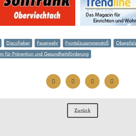
Discofieber
Feuerwehr
Frontalzusammenstoß
Oberpfal
um für Prävention und Gesundheitsförderung
Zurück