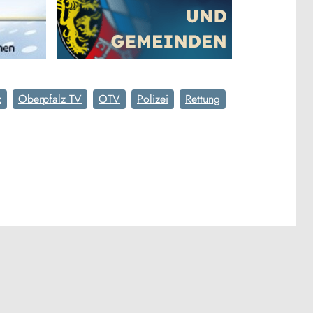
z
Oberpfalz TV
OTV
Polizei
Rettung