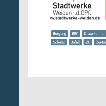
Bergung
BRK
Disco-Fahrten
Schüler
Unfall
VU
Zentr