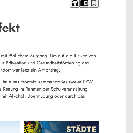
headphones
chrome_reader_mode
bookmark_border
fekt
t mit tödlichem Ausgang. Um auf die Risiken von
ür Prävention und Gesundheitsförderung des
dorf war jetzt ein Aktionstag.
esultat eines Frontalzusammenstoßes zweier PKW.
rte Rettung im Rahmen der Schulveranstaltung
ren mit Alkohol, Übermüdung oder durch das