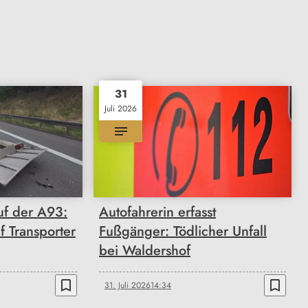
31
Juli 2026
uf der A93:
Autofahrerin erfasst
uf Transporter
Fußgänger: Tödlicher Unfall
bei Waldershof
bookmark_border
bookmark_border
31. Juli 2026
14:34