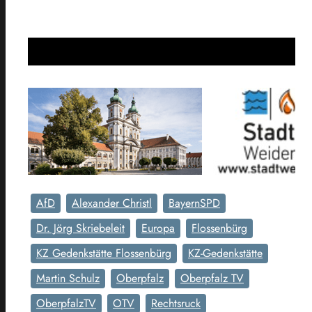
AfD
Alexander Christl
BayernSPD
Dr. Jörg Skriebeleit
Europa
Flossenbürg
KZ Gedenkstätte Flossenbürg
KZ-Gedenkstätte
Martin Schulz
Oberpfalz
Oberpfalz TV
OberpfalzTV
OTV
Rechtsruck