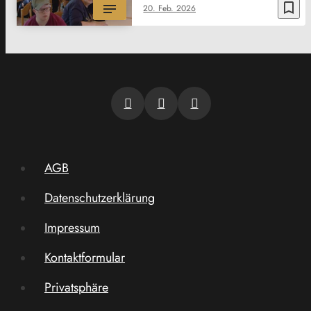
bookmark_border
20. Feb. 2026
AGB
Datenschutzerklärung
Impressum
Kontaktformular
Privatsphäre