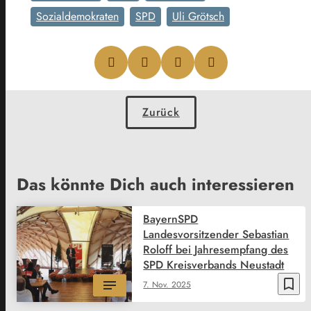
Sozialdemokraten
SPD
Uli Grötsch
Zurück
Das könnte Dich auch interessieren
BayernSPD
Landesvorsitzender Sebastian
Roloff bei Jahresempfang des
SPD Kreisverbands Neustadt
bookmark_border
7. Nov. 2025