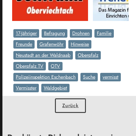
17-Jähriger
Befragung
Drohnen
Familie
Freunde
Grafenwöhr
Hinweise
Neustadt an der Waldnaab
Oberpfalz
Oberpfalz TV
OTV
Polizeiinspektion Eschenbach
Suche
vermisst
Vermisster
Waldgebiet
Zurück