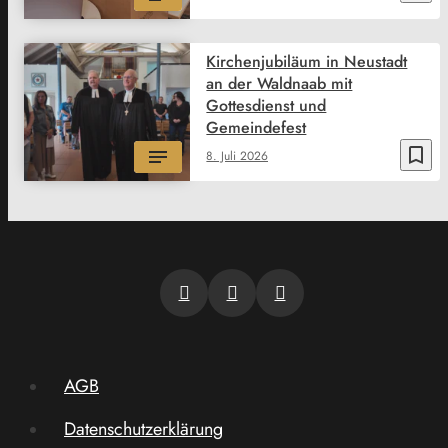
Kirchenjubiläum in Neustadt
an der Waldnaab mit
Gottesdienst und
Gemeindefest
bookmark_border
8. Juli 2026
AGB
Datenschutzerklärung