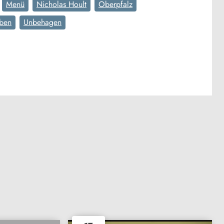
Menü
Nicholas Hoult
Oberpfalz
ben
Unbehagen