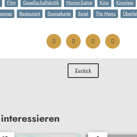
Film
Gesellschaftskritik
Horror-Satire
Kino
Kinotipp
iennes
Restaurant
Speisekarte
Spiel
The Menu
Überle
Zurück
interessieren