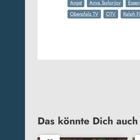
Angst
Anya Taylor-Joy
Essen
Oberpfalz TV
OTV
Ralph F
Das könnte Dich auch 