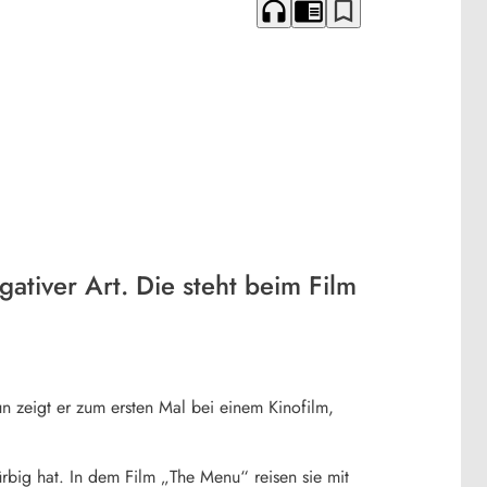
headphones
chrome_reader_mode
bookmark_border
ativer Art. Die steht beim Film
n zeigt er zum ersten Mal bei einem Kinofilm,
ürbig hat. In dem Film „The Menu“ reisen sie mit