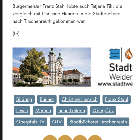
Bürgermeister Franz Stahl lobte auch Tatjana Till, die
zeitgleich mit Christine Henrich in die Stadtbücherei
nach Tirschenreuth gekommen war.
(tb)
Bildung
Bücher
Christine Henrich
Franz Stahl
Lesen
Medien
neue Leiterin
Oberpfalz
Oberpfalz TV
OTV
Stadtbücherei Tirschenreuth