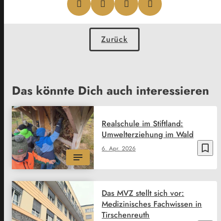
Zurück
Das könnte Dich auch interessieren
Realschule im Stiftland:
Umwelterziehung im Wald
bookmark_border
6. Apr. 2026
Das MVZ stellt sich vor:
Medizinisches Fachwissen in
Tirschenreuth