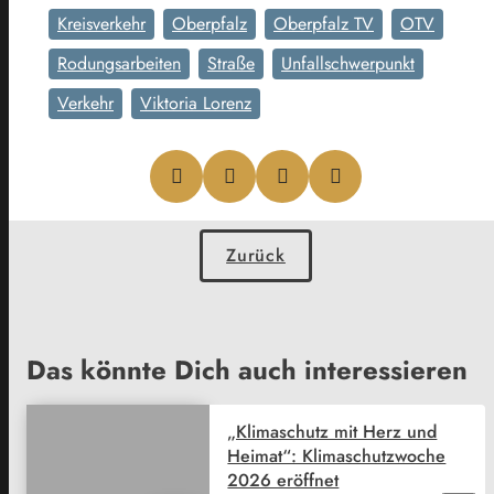
Kreisverkehr
Oberpfalz
Oberpfalz TV
OTV
Rodungsarbeiten
Straße
Unfallschwerpunkt
Verkehr
Viktoria Lorenz
Zurück
Das könnte Dich auch interessieren
„Klimaschutz mit Herz und
Heimat“: Klimaschutzwoche
2026 eröffnet