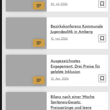
bookmark_border
20. Juli 2026
Bezirkskonferenz Kommunale
Jugendpolitik in Amberg
bookmark_border
12. Juni 2026
Ausgezeichnetes
Engagement: Drei Preise für
gelebte Inklusion
bookmark_border
15. Apr. 2026
Bilanz nach einer Woche
Spritpreis-Gesetz:
Preissprünge und leere