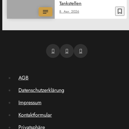
Tankstellen
bookmark_border
8. Apr. 2026
AGB
Datenschutzerklärung
Impressum
Kontaktformular
Privatsphäre